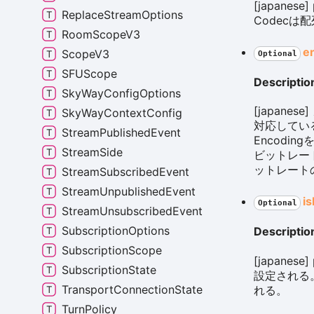
[japane
ReplaceStreamOptions
Codec
RoomScopeV3
e
ScopeV3
Optional
SFUScope
Descriptio
SkyWayConfigOptions
[japan
SkyWayContextConfig
対応している
StreamPublishedEvent
Encodi
StreamSide
ビットレー
ットレート
StreamSubscribedEvent
StreamUnpublishedEvent
is
Optional
StreamUnsubscribedEvent
SubscriptionOptions
Descriptio
SubscriptionScope
[japane
SubscriptionState
設定される。 
TransportConnectionState
れる。
TurnPolicy