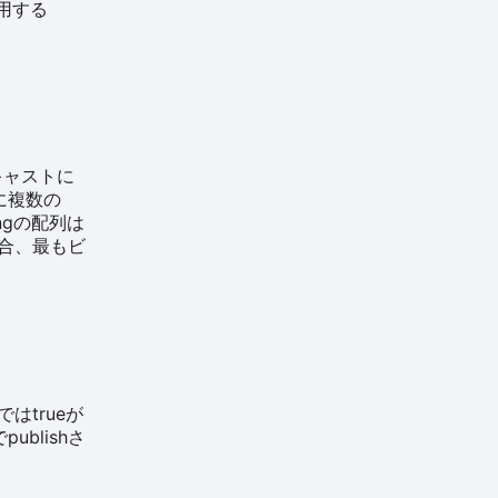
利用する
キャストに
に複数の
ngの配列は
場合、最もビ
ではtrueが
ublishさ