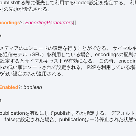
se] publishする際に優先して利用するCodec設定を指定する。 
は配列の先頭が優先される。
ncodings
?:
EncodingParameters
[]
n
ese] メディアのエンコードの設定を行うことができる。 サイマル
通信モデル（SFU）を利用している場合、encodingsの配列
ngを設定するとサイマルキャストが有効になる。 この時、encodi
トの低い順にソートされて設定される。 P2Pを利用している
の低い設定のみが適用される。
Enabled
?:
boolean
n
se] publicationを有効にしてpublishするか指定する。 デフォルト
falseに設定された場合、publicationは一時停止された状態でp