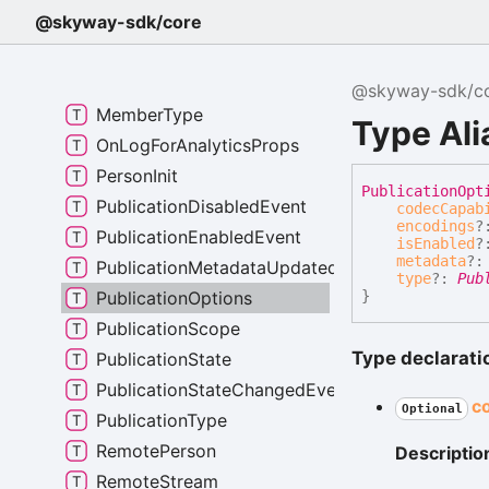
@skyway-sdk/core
MemberSide
MemberState
MemberStateChangedEvent
@skyway-sdk/c
MemberType
Type Ali
OnLogForAnalyticsProps
PersonInit
Publication
Opt
PublicationDisabledEvent
codecCapab
encodings
?
PublicationEnabledEvent
isEnabled
?
metadata
?
PublicationMetadataUpdatedEvent
type
?:
Pub
PublicationOptions
}
PublicationScope
Type declarati
PublicationState
PublicationStateChangedEvent
c
Optional
PublicationType
RemotePerson
Descriptio
RemoteStream