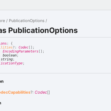
ore
PublicationOptions
as PublicationOptions
ions
:
{
ilities
?:
Codec
[]
;
:
EncodingParameters
[]
;
:
boolean
;
:
string
;
licationType
;
on
odec
Capabilities
?:
Codec
[]
n