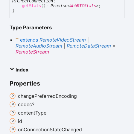
RTCPeerConnection
;
getStats
(
)
:
Promise
<
WebRTCStats
>
;
}
Type Parameters
T
extends
RemoteVideoStream
|
RemoteAudioStream
|
RemoteDataStream
=
RemoteStream
Index
Properties
change
Preferred
Encoding
codec?
content
Type
id
on
Connection
State
Changed