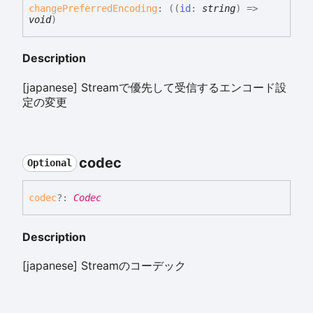
change
Preferred
Encoding
:
(
(
id
:
string
)
=>
void
)
Description
[japanese] Streamで優先して受信するエンコード設
定の変更
codec
Optional
codec
?:
Codec
Description
[japanese] Streamのコーデック