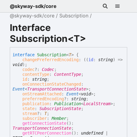
@skyway-sdk/core
@skyway-sdk/core
Subscription
Interface
Subscription<T>
interface
Subscription
<
T
>
{
changePreferredEncoding
:
(
(
id
:
string
)
=>
void
)
;
codec
?:
Codec
;
contentType
:
ContentType
;
id
:
string
;
onConnectionStateChanged
:
Event
<
TransportConnectionState
>
;
onStreamAttached
:
Event
<
void
>
;
preferredEncoding
?:
string
;
publication
:
Publication
<
LocalStream
>
;
state
:
SubscriptionState
;
stream
?:
T
;
subscriber
:
Member
;
getConnectionState
(
)
:
TransportConnectionState
;
getRTCPeerConnection
(
)
:
undefined
|