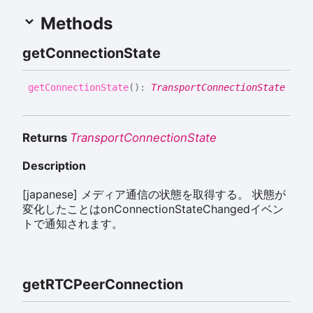
Methods
get
Connection
State
get
Connection
State
(
)
:
TransportConnectionState
Returns
TransportConnectionState
Description
[japanese] メディア通信の状態を取得する。 状態が
変化したことはonConnectionStateChangedイベン
トで通知されます。
getRTCPeer
Connection