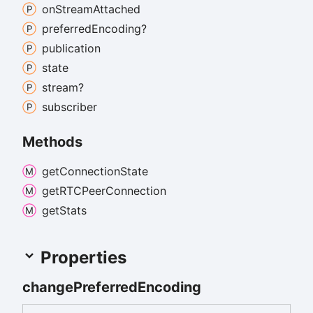
on
Stream
Attached
preferred
Encoding?
publication
state
stream?
subscriber
Methods
get
Connection
State
getRTCPeer
Connection
get
Stats
Properties
change
Preferred
Encoding