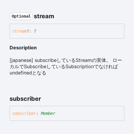
stream
Optional
stream
?:
T
Description
[japanese] subscribeしているStreamの実体。 ロー
カルでSubscribeしているSubscriptionでなければ
undefinedとなる
subscriber
subscriber
:
Member