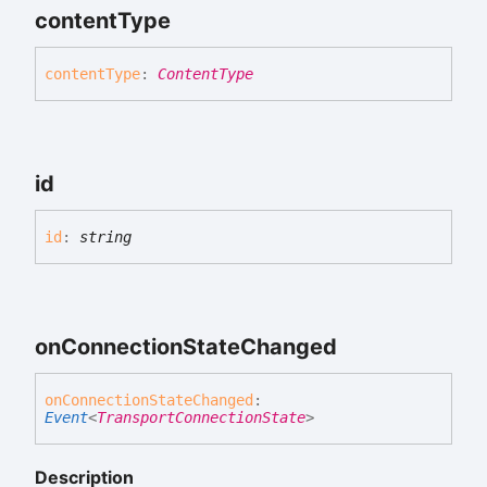
content
Type
content
Type
:
ContentType
id
id
:
string
on
Connection
State
Changed
on
Connection
State
Changed
:
Event
<
TransportConnectionState
>
Description