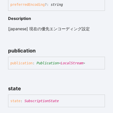
preferred
Encoding
?:
string
Description
[japanese] 現在の優先エンコーディング設定
publication
publication
:
Publication
<
LocalStream
>
state
state
:
SubscriptionState